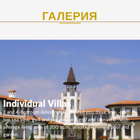
ГАЛЕРИЯ
Individual Villas
3 and 4-bedroom
deluxe villas, located into three lines – cliff
top sea view, golf and sea view and golf and lake view -with
average living area of 200 sq.m., private swimming pool and
garden.