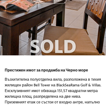
SOLD
Престижен имот за продажба на Черно море
Възхитителна полуотделна вила, разположена в тихия
жилищен район Bell Tower на BlackSeaRama Golf & Villas.
Ексклузивният имот обхваща 151,57 квадратни метра
жилищна площ, разпределена на две нива.
Приземният етаж се състои от входно антре, напълно